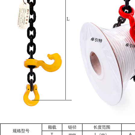
额载
链径
长度范围
规格型号
T
mm
L（m）
A