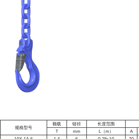
额载
链径
长度范围
规格型号
T
mm
L（m）
A
10X-1A-6
1.4
6
0.29~10
70