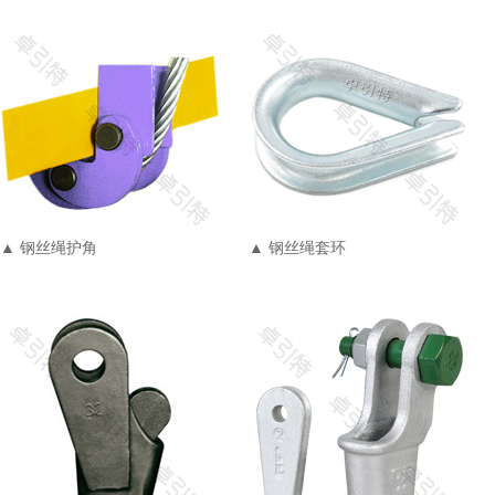
▲ 钢丝绳护角
▲ 钢丝绳套环