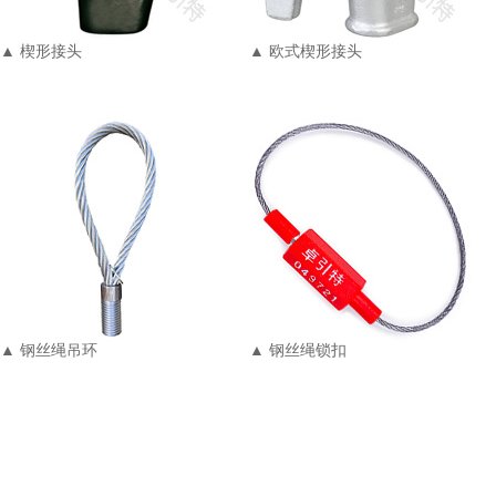
▲ 楔形接头
▲ 欧式楔形接头
▲ 钢丝绳吊环
▲ 钢丝绳锁扣