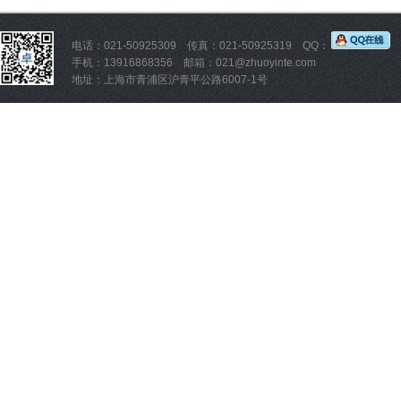
电话：021-50925309 传真：021-50925319 QQ：
手机：13916868356 邮箱：021@zhuoyinte.com
地址：上海市青浦区沪青平公路6007-1号