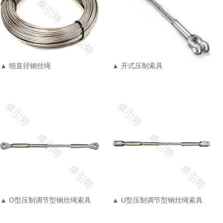
▲ 细直径钢丝绳
▲ 开式压制索具
▲ O型压制调节型钢丝绳索具
▲ U型压制调节型钢丝绳索具