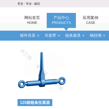
安全 - 专业 - 诚信
网站首页
产品中心
应用案例
HOME
PRODUCTS
CASE
锻件吊具 ∨
吊装带 ∨
链条索具 ∨
钢丝绳 ∨
120级链条拉紧器